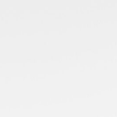
Prøvekjør
Finn forhandler