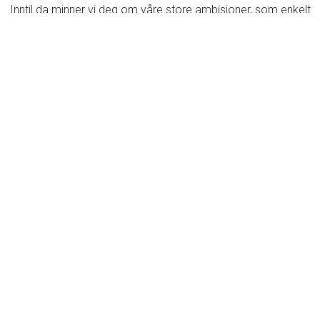
Inntil da minner vi deg om våre store ambisjoner, som enkelt
og greit er å hele tiden forbedre oss og være best i landet
på det vi driver med. Ja, akkurat. Best. I. Landet.
Eller B.I.L. som vi sier på Autostrada.
Vår historie