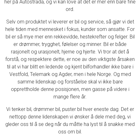
her på Autostrada, og vi kan love at det er mer enn bare fine
ord.
Selv om produktet vi leverer er bil og service, så gjør vi det
hele tiden med mennesket i fokus, kunder som ansatte. For
bil er så mye mer enn rekkevidde, hestekrefter og felger. Bil
er drømmer, trygghet, følelser og minner. Bil er både
rasjonelt og urasjonelt, hjerne og hjerte. Vi tror at det å
forstå, og respektere dette, er noe av den viktigste årsaken
til at vi har blitt en ledende og kjent bilforhandler ikke bare i
Vestfold, Telemark og Agder, men i hele Norge. Og med
samme lidenskap og forståelse skal vi ikke bare
opprettholde denne posisjonen, men gasse på videre i
mange flere år.
Vi tenker bil, drømmer bil, puster bil hver eneste dag. Det er
nettopp denne lidenskapen vi ønsker å dele med deg,
v
i
gleder oss til å se deg når du måtte ha lyst til å snakke med
oss om bil.