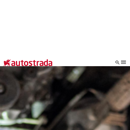
|
|
|
Prøvekjør
Nybil
Bruktbil
Service & verksted
menu
search
Kjøpe bil
expand_more
Nybil
Bruktbil
Volvo Selekt bruktbilprogram
Volvo bruktbilprogram
Kampanje
Nyttekjøretøy & varebil
Firmabil
Leasing og finansiering
Innbytte - vi kjøper bilen
Service & verksted
expand_more
Avdelinger
expand_more
Om Autostrada
expand_more