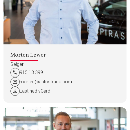
Morten Løwer
Selger
call
915 13 399
mail
morten@autostrada.com
download
Last ned vCard