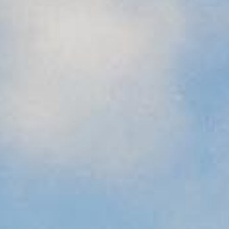
Prøvekjør
Finn forhandler