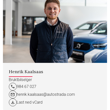
Henrik Kaalsaas
Bruktbilselger
call
984 67 027
mail
henrik.kaalsaas@autostrada.com
download
Last ned vCard