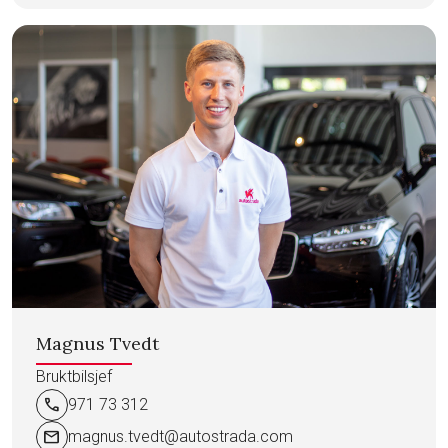
Magnus Tvedt
Bruktbilsjef
call
971 73 312
mail
magnus.tvedt@autostrada.com