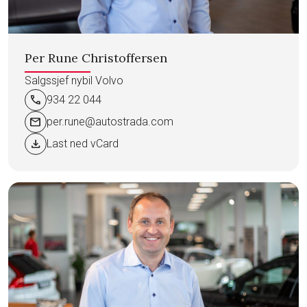
Per Rune Christoffersen
Salgssjef nybil Volvo
call
934 22 044
mail
per.rune@autostrada.com
download
Last ned vCard