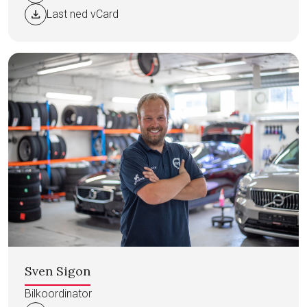
download
Last ned vCard
Sven Sigon
Bilkoordinator