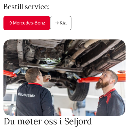
Bestill service:
arrow_forward
arrow_forward
Mercedes-Benz
Kia
Du møter oss i Seljord