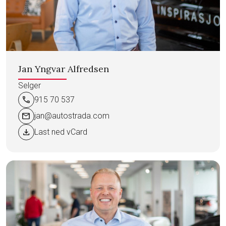
Jan Yngvar Alfredsen
Selger
call
915 70 537
mail
jan@autostrada.com
download
Last ned vCard