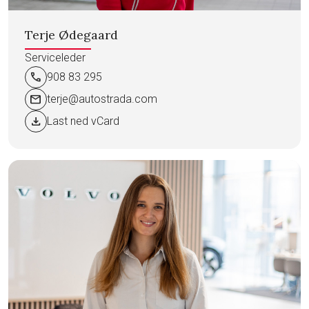
Terje Ødegaard
Serviceleder
call
908 83 295
mail
terje@autostrada.com
download
Last ned vCard