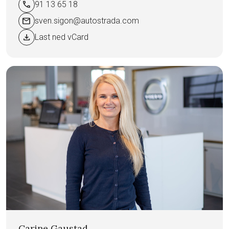
call
91 13 65 18
mail
sven.sigon@autostrada.com
download
Last ned vCard
Carine Gaustad