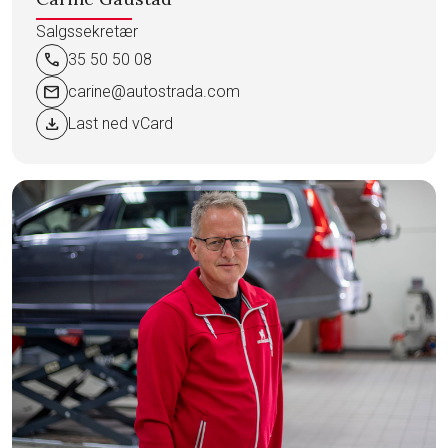
Salgssekretær
call
35 50 50 08
mail
carine@autostrada.com
download
Last ned vCard