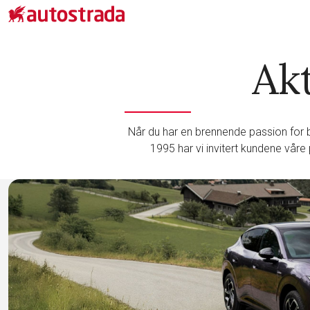
Kjøpe bil
Nybil
Akt
Bruktbil
Volvo Selekt bruktbilprogram
Volvo bruktbilprogram
Kampanje
Når du har en brennende passion for bå
Nyttekjøretøy & varebil
1995 har vi invitert kundene våre 
Firmabil
Leasing og finansiering
Innbytte - vi kjøper bilen
Service & verksted
Avdelinger
Om Autostrada