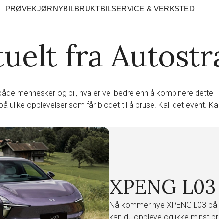
PRØVEKJØR
NYBIL
BRUKTBIL
SERVICE & VERKSTED
uelt fra Autost
de mennesker og bil, hva er vel bedre enn å kombinere dette i ek
på ulike opplevelser som får blodet til å bruse. Kall det event. Kal
XPENG L03
Nå kommer nye XPENG L03 på besø
kan du oppleve og ikke minst p