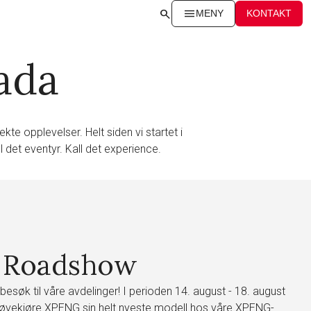
search
menu
MENY
KONTAKT
expand_more
rada
te opplevelser. Helt siden vi startet i
l det eventyr. Kall det experience.
expand_more
 Roadshow
expand_more
expand_more
k til våre avdelinger! I perioden 14. august - 18. august
røvekjøre XPENG sin helt nyeste modell hos våre XPENG-