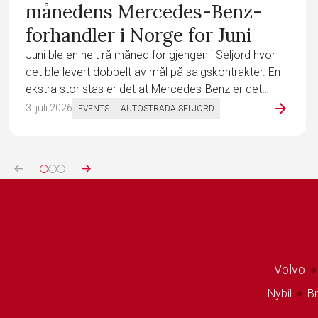
månedens Mercedes-Benz-
forhandler i Norge for Juni
Juni ble en helt rå måned for gjengen i Seljord hvor
det ble levert dobbelt av mål på salgskontrakter. En
ekstra stor stas er det at Mercedes-Benz er det
arrow_forward
største personbilmerke i Seljord sitt distrikt for juni.
3. juli 2026
EVENTS
AUTOSTRADA SELJORD
arrow_back
arrow_forward
Volvo
circle
Nybil
Br
circle