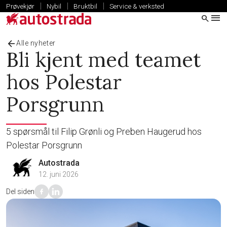
|
|
|
Prøvekjør
Nybil
Bruktbil
Service & verksted
menu
search
Kjøpe bil
expand_more
arrow_back
Alle nyheter
Nybil
Bli kjent med teamet
Bruktbil
Volvo Selekt bruktbilprogram
hos Polestar
Volvo bruktbilprogram
Kampanje
Porsgrunn
Nyttekjøretøy & varebil
Firmabil
5 spørsmål til Filip Grønli og Preben Haugerud hos
Leasing og finansiering
Innbytte - vi kjøper bilen
Polestar Porsgrunn
Autostrada
Service & verksted
expand_more
12. juni 2026
Avdelinger
expand_more
Del siden
Om Autostrada
expand_more