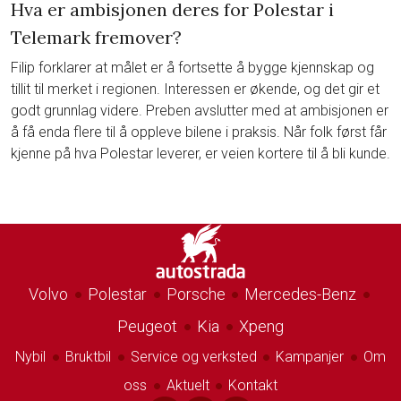
Hva er ambisjonen deres for Polestar i
Telemark fremover?
Filip forklarer at målet er å fortsette å bygge kjennskap og
tillit til merket i regionen. Interessen er økende, og det gir et
godt grunnlag videre. Preben avslutter med at ambisjonen er
å få enda flere til å oppleve bilene i praksis. Når folk først får
kjenne på hva Polestar leverer, er veien kortere til å bli kunde.
Volvo
Polestar
Porsche
Mercedes-Benz
circle
circle
circle
circle
Peugeot
Kia
Xpeng
circle
circle
Nybil
Bruktbil
Service og verksted
Kampanjer
Om
circle
circle
circle
circle
oss
Aktuelt
Kontakt
circle
circle