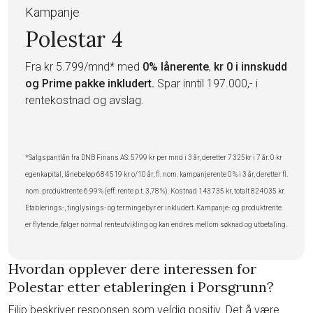
Kampanje
Polestar 4
Fra kr 5.799/mnd* med
0% lånerente
,
kr 0 i innskudd
og Prime pakke inkludert.
Spar inntil 197.000,- i
rentekostnad og avslag.
*Salgspantlån fra DNB Finans AS: 5799 kr per mnd i 3 år, deretter 7 325kr i 7 år. 0 kr
egenkapital, lånebeløp 684 519 kr o/10 år, fl. nom. kampanjerente 0 % i 3 år, deretter fl.
nom. produktrente 6,99 % (eff. rente p.t. 3,78 %). Kostnad 143 735 kr, totalt 824 035 kr.
Etablerings-, tinglysings- og termingebyr er inkludert. Kampanje- og produktrente
er flytende, følger normal renteutvikling og kan endres mellom søknad og utbetaling.
Hvordan opplever dere interessen for
Polestar etter etableringen i Porsgrunn?
Filip beskriver responsen som veldig positiv. Det å være